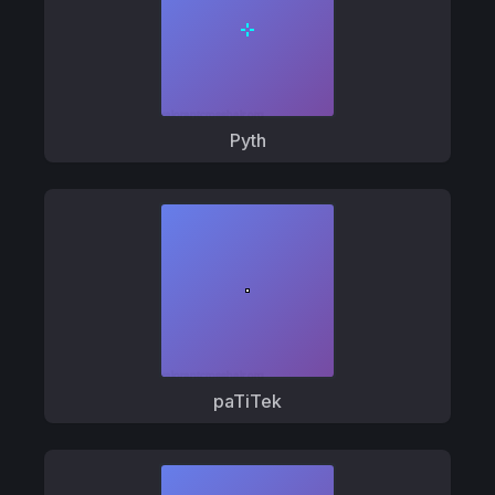
Pyth
paTiTek