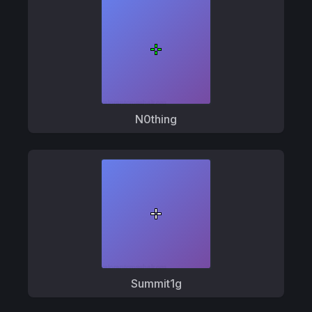
N0thing
Summit1g