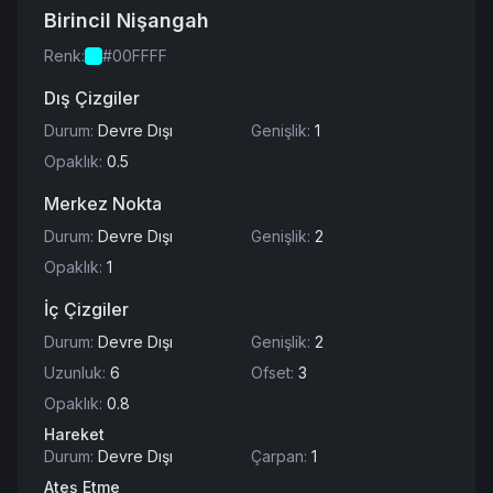
Birincil Nişangah
Renk
:
#00FFFF
Dış Çizgiler
Durum
:
Devre Dışı
Genişlik
:
1
Opaklık
:
0.5
Merkez Nokta
Durum
:
Devre Dışı
Genişlik
:
2
Opaklık
:
1
İç Çizgiler
Durum
:
Devre Dışı
Genişlik
:
2
Uzunluk
:
6
Ofset
:
3
Opaklık
:
0.8
Hareket
Durum
:
Devre Dışı
Çarpan
:
1
Ateş Etme