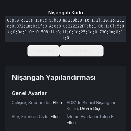
Nişangah Kodu
0;p;0;c;1;s;1;P;c;5;h;0;m;1;0b;0;1t;1;1l;10;1o;2;1
a;0.972;1m;0;1f;0;A;c;8;u;222222FF;b;1;0t;1;0l;5;0
o;0;0a;1;0e;0.508;1t;6;1l;0;1o;25;1a;0.736;1m;0;1
f;0
Kopyala
Paylaş
Nişangah Yapılandırması
Genel Ayarlar
Gelişmiş Seçenekler
:
Etkin
ADS'de Birincil Nişangahı
Kullan
:
Devre Dışı
Ateş Ederken Gizle
:
Etkin
İzleme Ayarlarını Takip Et
:
Etkin