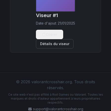
Viseur #1
Date d'ajout
:
21/01/2025
Copier
Détails du viseur
© 2026 valorantcrosshair.org. Tous droits
réservés.
Ce site web n'est pas affilié à Riot Games ou Valorant. Toutes les
marques et droits d'auteur appartiennent à leurs propriétaires
respectifs.
support@valorantcrosshair.org