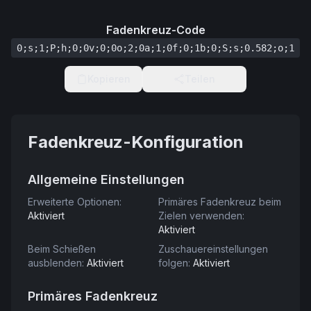
Fadenkreuz-Code
0;s;1;P;h;0;0v;0;0o;2;0a;1;0f;0;1b;0;S;s;0.582;o;1
Kopieren
Teilen
Fadenkreuz-Konfiguration
Allgemeine Einstellungen
Erweiterte Optionen
:
Primäres Fadenkreuz beim
Aktiviert
Zielen verwenden
:
Aktiviert
Beim Schießen
Zuschauereinstellungen
ausblenden
:
Aktiviert
folgen
:
Aktiviert
Primäres Fadenkreuz